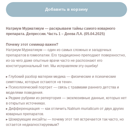
Добавить в корзину
Натриум Муриатикум — раскрываем тайны самого коварного
препарата. Депрессии. Часть 1 – Деева Л.А. (05.04.2025)
Почему этот семинар важен?
Натриум Муриатикум — один из самых сложных и загадочных
препаратов в гомеопатии. Его традиционно преподают поверхностно,
из-за чего даже опытные врачи часто не распознают его
конституциональный тип. Мы исправляем эту ошибку!
▸ Глубокий разбор материи медика — физические и психические
симптомы, которые остаются «в тени».
▸ Психологический портрет — связь с травмами раннего детства и
моделями поведения.
▸ Редкие рубрики из репертория — эксклюзивные данные, которых нет
в открытых источниках.
▸ Дифференциация — как отличить Natrium muriaticum от двух других
коварных препаратов.
▸ Шокирующие инсайты — почему этот тип встречается так часто, но
остается недиагностируемым?