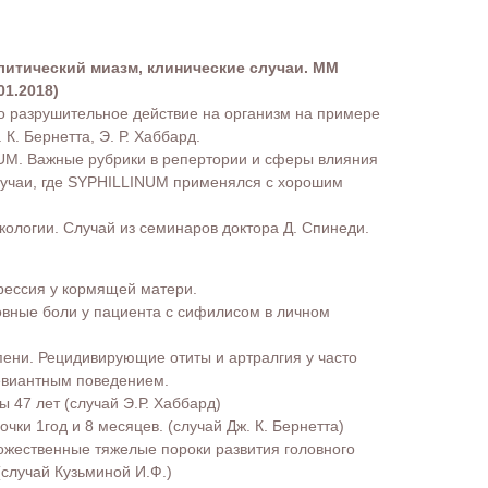
итический миазм, клинические случаи. ММ
01.2018)
 разрушительное действие на организм на примере
 К. Бернетта, Э. Р. Хаббард.
M. Важные рубрики в репертории и сферы влияния
учаи, где SYPHILLINUM применялся с хорошим
ологии. Случай из семинаров доктора Д. Спинеди.
рессия у кормящей матери.
овные боли у пациента с сифилисом в личном
пени. Рецидивирующие отиты и артралгия у часто
евиантным поведением.
 47 лет (случай Э.Р. Хаббард)
очки 1год и 8 месяцев. (случай Дж. К. Бернетта)
ожественные тяжелые пороки развития головного
 (случай Кузьминой И.Ф.)