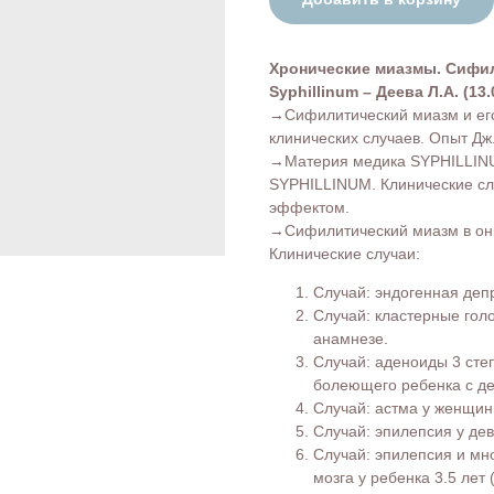
Хронические миазмы. Сифил
Syphillinum – Деева Л.А. (13.
→Сифилитический миазм и его
клинических случаев. Опыт Дж.
→Материя медика SYPHILLINU
SYPHILLINUM. Клинические сл
эффектом.
→Сифилитический миазм в онк
Клинические случаи:
Случай: эндогенная деп
Случай: кластерные гол
анамнезе.
Случай: аденоиды 3 сте
болеющего ребенка с д
Случай: астма у женщины
Случай: эпилепсия у дев
Случай: эпилепсия и мн
мозга у ребенка 3.5 лет