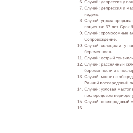
Случай: депрессия у пац
Случай: депрессия и мас
недель.
Случай: угроза прерыва
пациентки 37 лет. Срок 
Случай: хромосомные а
Сопровождение.
Случай: холецистит у па
беременность.
Случай: острый тонзилл
Случай: рассеянный скл
беременности и в после
Случай: мастит с абсце
Ранний послеродовый п
Случай: узловая мастоп
послеродовом периоде у
Случай: послеродовый ма