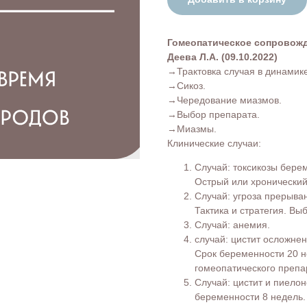
Гомеопатическое сопровожд
Деева Л.А. (09.10.2022)
→Трактовка случая в динамике
→Сикоз.
→Чередование миазмов.
→Выбор препарата.
→Миазмы.
Клинические случаи:
Случай: токсикозы бере
Острый или хронически
Случай: угроза прерыва
Тактика и стратегия. Вы
Случай: анемия.
случай: цистит осложне
Срок беременности 20 н
гомеопатического препа
Случай: цистит и пиело
беременности 8 недель.