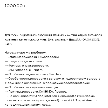
7000,00
р.
Добавить в корзину
Депрессии. Эндогенные и экзогенные. Клиника и материя медика препаратов
на примере клинических случаев. Диф. диагноз. – Деева Л.А. (04.08.2024).
Часть – 1
⁣⁣⠀
На семинаре мы разберем:
→ Этапы формирования депрессии.
→ Трудности диагностики.
→ Факторы риска депрессии.
→ ММ депрессии – Nat-m.
→ Особенности депрессии у Med Tub.
→ Особенности депрессии в детском и подростковом возрасте.
(В том числе эндогенные, с бредовыми расстройствами).
→ Особенности у мужчин и женщин.
→ Причины депрессии. КЛИНИКА. Прогноз.
→ На семинаре будут представлены множество клинических
случаев, в том числе (долгожданный) случай ЮРА у ребёнка 1.5
лет с длительным катамнезом.