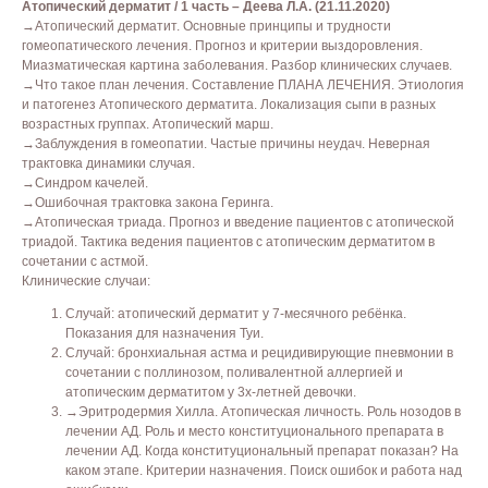
Атопический дерматит / 1 часть – Деева Л.А. (21.11.2020)
→Атопический дерматит. Основные принципы и трудности
гомеопатического лечения. Прогноз и критерии выздоровления.
Миазматическая картина заболевания. Разбор клинических случаев.
→Что такое план лечения. Составление ПЛАНА ЛЕЧЕНИЯ. Этиология
и патогенез Атопического дерматита. Локализация сыпи в разных
возрастных группах. Атопический марш.
→Заблуждения в гомеопатии. Частые причины неудач. Неверная
трактовка динамики случая.
→Синдром качелей.
→Ошибочная трактовка закона Геринга.
→Атопическая триада. Прогноз и введение пациентов с атопической
триадой. Тактика ведения пациентов с атопическим дерматитом в
сочетании с астмой.
Клинические случаи:
Случай: атопический дерматит у 7-месячного ребёнка.
Показания для назначения Туи.
Случай: бронхиальная астма и рецидивирующие пневмонии в
сочетании с поллинозом, поливалентной аллергией и
атопическим дерматитом у 3х-летней девочки.
→Эритродермия Хилла. Атопическая личность. Роль нозодов в
лечении АД. Роль и место конституционального препарата в
лечении АД. Когда конституциональный препарат показан? На
каком этапе. Критерии назначения. Поиск ошибок и работа над